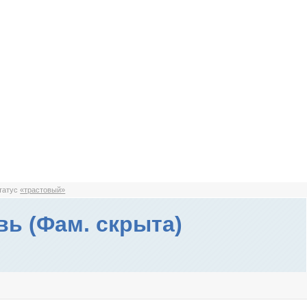
статус
«трастовый»
ь (Фам. скрыта)