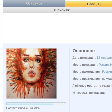
Основное
Блог
( 1 )
Шпионаж
Основное
Дата рождения :
12 Апрел
Место рождения :
Россия
,
Н
Место нахождения :
Россия
Место проживания : не ука
Любимые места : не указа
Интересы : не указаны
Портрет заполнен на 79 %