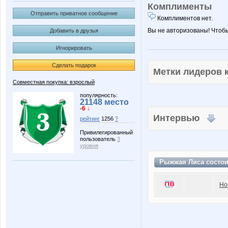
Комплименты
Отправить приватное сообщение
Комплиментов нет.
Вы не авторизованы! Чтоб
Добавить в друзья
Игнорировать
Сделать подарок
Метки лидеров
Совместная покупка: взрослый
популярность:
21148 место
-6 ↓
Интервью
рейтинг
1256
?
Привилегированный
пользователь
3
уровня
Рыжжая Лиса состо
Но