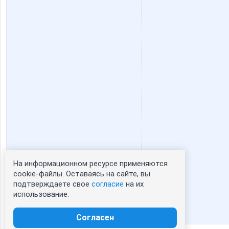
На информационном ресурсе применяются
Статистика портрета:
cookie-файлы. Оставаясь на сайте, вы
подтверждаете свое
согласие
на их
сейчас просматривают портрет - 0
использование.
зарегистрированные пользователи
посетившие портрет за 7 дней - 0
Согласен