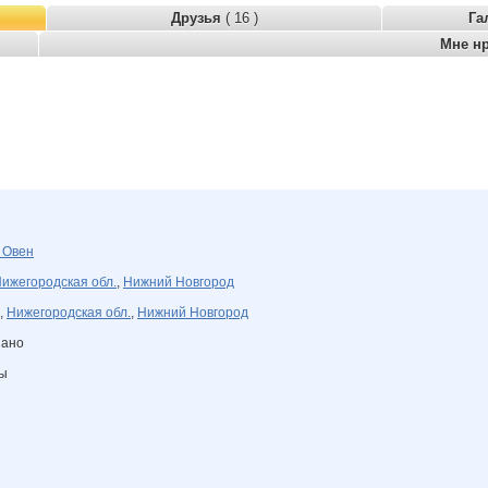
Друзья
( 16 )
Га
Мне н
я
Овен
ижегородская обл.
,
Нижний Новгород
,
Нижегородская обл.
,
Нижний Новгород
зано
ны