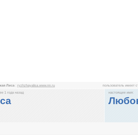
жая Лиса
:
ryzhzhayalisa.www.nn.ru
пользователь имеет 
е 1 года назад
настоящее имя:
са
Любов